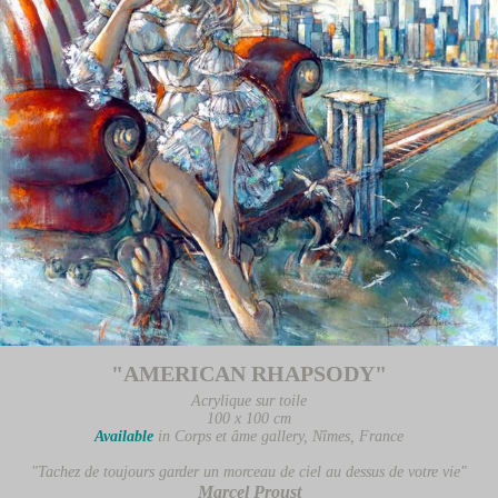
"AMERICAN RHAPSODY"
Acrylique sur toile
100 x 100 cm
Available
in Corps et âme gallery, Nîmes, France
"Tachez de toujours garder un morceau de ciel au dessus de votre vie"
Marcel Proust