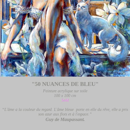
"50 NUANCES DE BLEU"
Peinture acrylique sur toile
100 x 100 cm
Sold
“L'âme a la couleur du regard. L'âme bleue porte en elle du rêve, elle a pris
son azur aux flots et à l'espace.”
Guy de Maupassant.