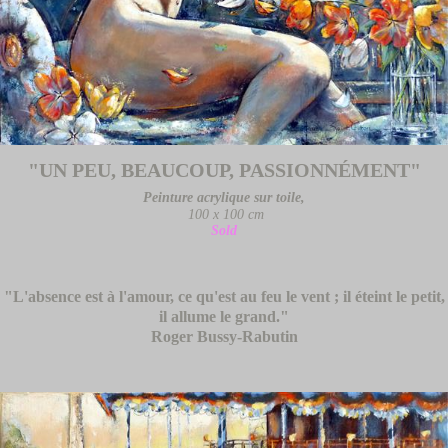
"UN PEU, BEAUCOUP, PASSIONNÉMENT"
Peinture acrylique sur toile,
100 x 100 cm
Sold
"L'absence est à l'amour, ce qu'est au feu le vent ; il éteint le petit,
il allume le grand."
Roger Bussy-Rabutin