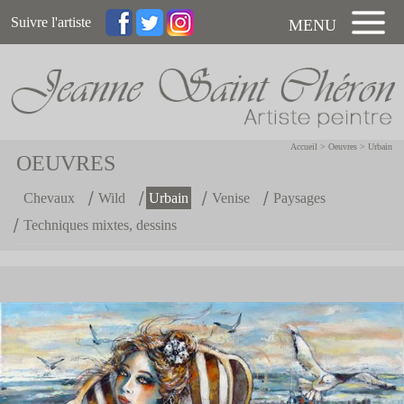
Suivre l'artiste
MENU
Accueil
>
Oeuvres
>
Urbain
OEUVRES
Chevaux
Wild
Urbain
Venise
Paysages
Techniques mixtes, dessins