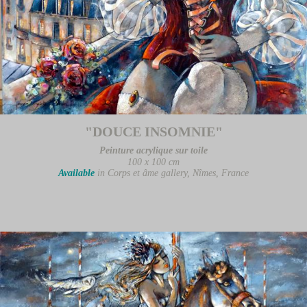
"DOUCE INSOMNIE"
Peinture acrylique sur toile
100 x 100 cm
Available
in Corps et âme gallery, Nîmes, France