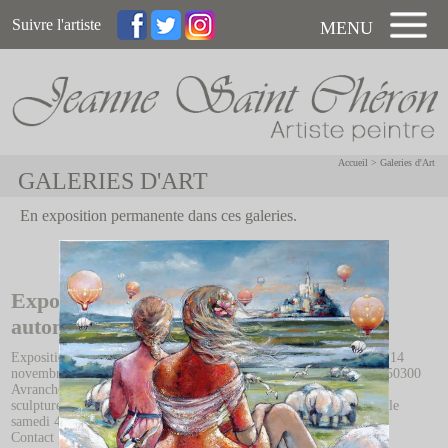
Suivre l'artiste
MENU
Accueil
>
Galeries d'Art
GALERIES D'ART
En exposition permanente dans ces galeries.
Exposition personnelle Galerie Doublet,
automne 2025
Exposition d'une quarantaine d'oeuvres de l'artiste du 4 octobre au 14
novembre 2025, Galerie d'Art Doublet, 61 rue de la Constitution, 50300
Avranches. L'artiste sera accompagnée pour cet évènement par les
sculptures de Marianne Ruston. Vernissage en présence des artistes le
samedi 4 octobre à partir de 18h.
Contact galerie:
https://www.galerie-art-doublet.fr/