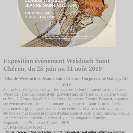
Exposition évènement Weisbuch Saint
Chéron, du 25 juin au 31 août 2019
Claude Weisbuch et Jeanne Saint Chéron, Corps et âme Gallery, Eté
2019
J'aurai le privilège de cotoyer les oeuvres de feu l'immense artiste Claude
Weisbuch (Peintre, dessinateur, graveur) aux cimaises de la Galerie Corps
et âme, à Nîmes (Gard). Le Galeriste, Monsieur Trentin-Bosquet, organise
cet évènement en forme d'hommage. J'y exposerai pour la première fois
mes oeuvres graphiques, aux cotés de celles du Maître, son travail ayant
été une de mes source première d'admiration et aussi d'inspirations, lorsque
j'ai démarré ma carrière d'artiste il y a une vingtaine d'années.
Exposition du 25 juin au 31 août 2019.
LA PRESSE EN PARLE:
https://www.arts-spectacles.com/Corps-et-Ame-Gallery-Nimes-Jeanne-