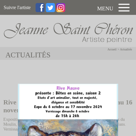
Suivre l'artiste
MENU
Accueil
>
Actualités
ACTUALITÉS
Rive mauve Galerie d'Art du 6 octobre au 16
novembre 2024
Exposition "Bêtes en scène" Rive Mauve Galerie d'Art, Les Ecuries du
Moulin, 8 rue de Chenevières à Meung-sur-Loire (47, Loiret). Orléans.
Vernissage le dimanche 6 octobre de 15h à 19h.